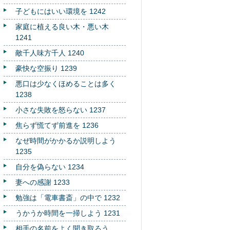
子どもにはいい環境を 1242
家庭に植える良い木・悪い木
1241
敵千人味方千人 1240
豪快な空振り 1239
悪口は少なくほめることは多く
1238
小さな失敗を怒らない 1237
焦らず慌てず前進を 1236
なぜ時間がかかるか説明しよう
1235
自分を偽らない 1234
妻への感謝 1233
勉強は「電車書斎」の中で 1232
うかうか時間を一掃しよう 1231
相手の名前をよく聞き取ろう