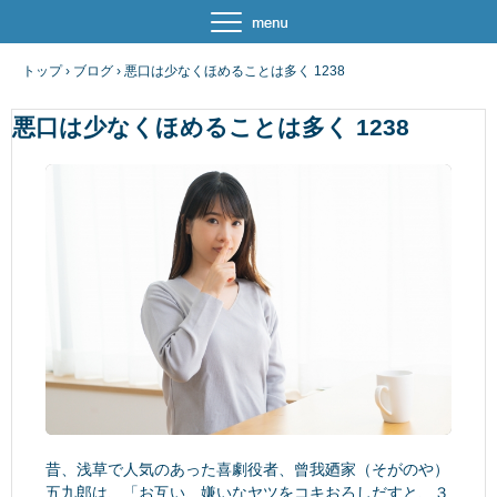
トップ
›
ブログ
›
悪口は少なくほめることは多く 1238
悪口は少なくほめることは多く 1238
昔、浅草で人気のあった喜劇役者、曾我廼家（そがのや）
五九郎は、「お互い、嫌いなヤツをコキおろしだすと、３