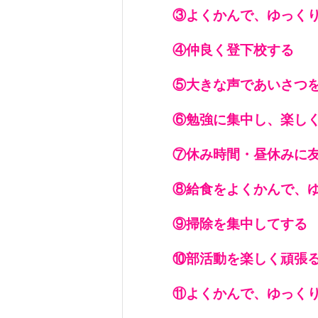
③よくかんで、ゆっく
④仲良く登下校する
⑤大きな声であいさつ
⑥勉強に集中し、楽し
⑦休み時間・昼休みに
⑧給食をよくかんで、
⑨掃除を集中してする
⑩部活動を楽しく頑張
⑪よくかんで、ゆっく