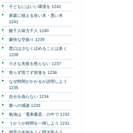
子どもにはいい環境を 1242
家庭に植える良い木・悪い木
1241
敵千人味方千人 1240
豪快な空振り 1239
悪口は少なくほめることは多く
1238
小さな失敗を怒らない 1237
焦らず慌てず前進を 1236
なぜ時間がかかるか説明しよう
1235
自分を偽らない 1234
妻への感謝 1233
勉強は「電車書斎」の中で 1232
うかうか時間を一掃しよう 1231
相手の名前をよく聞き取ろう