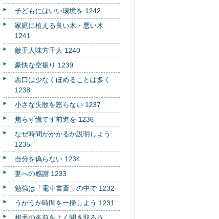
子どもにはいい環境を 1242
家庭に植える良い木・悪い木
1241
敵千人味方千人 1240
豪快な空振り 1239
悪口は少なくほめることは多く
1238
小さな失敗を怒らない 1237
焦らず慌てず前進を 1236
なぜ時間がかかるか説明しよう
1235
自分を偽らない 1234
妻への感謝 1233
勉強は「電車書斎」の中で 1232
うかうか時間を一掃しよう 1231
相手の名前をよく聞き取ろう