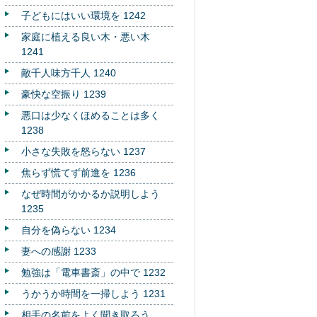
子どもにはいい環境を 1242
家庭に植える良い木・悪い木
1241
敵千人味方千人 1240
豪快な空振り 1239
悪口は少なくほめることは多く
1238
小さな失敗を怒らない 1237
焦らず慌てず前進を 1236
なぜ時間がかかるか説明しよう
1235
自分を偽らない 1234
妻への感謝 1233
勉強は「電車書斎」の中で 1232
うかうか時間を一掃しよう 1231
相手の名前をよく聞き取ろう